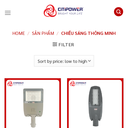
Chuyển
đến
nội
dung
HOME
/
SẢN PHẨM
/
CHIẾU SÁNG THÔNG MINH
FILTER