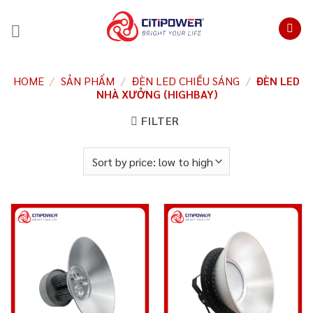
Chuyển
đến
nội
dung
HOME
/
SẢN PHẨM
/
ĐÈN LED CHIẾU SÁNG
/
ĐÈN LED
NHÀ XƯỞNG (HIGHBAY)
FILTER