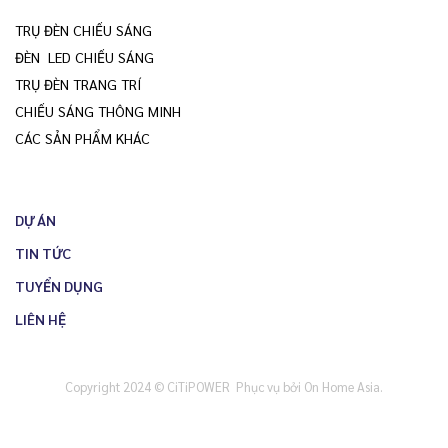
TRỤ ĐÈN CHIẾU SÁNG
ĐÈN LED CHIẾU SÁNG
TRỤ ĐÈN TRANG TRÍ
CHIẾU SÁNG THÔNG MINH
CÁC SẢN PHẨM KHÁC
DỰ ÁN
TIN TỨC
TUYỂN DỤNG
LIÊN HỆ
Copyright 2024 © CiTiPOWER
Phục vụ bởi On Home Asia
.