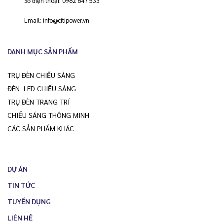
Số điện thoại:
0982 847 533
Email:
info@citipower.vn
DANH MỤC SẢN PHẨM
TRỤ ĐÈN CHIẾU SÁNG
ĐÈN LED CHIẾU SÁNG
TRỤ ĐÈN TRANG TRÍ
CHIẾU SÁNG THÔNG MINH
CÁC SẢN PHẨM KHÁC
DỰ ÁN
TIN TỨC
TUYỂN DỤNG
LIÊN HỆ