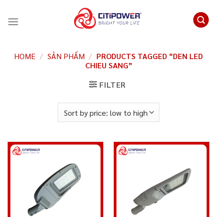
Chuyển
đến
nội
dung
HOME
/
SẢN PHẨM
/
PRODUCTS TAGGED “DEN LED
CHIEU SANG”
FILTER