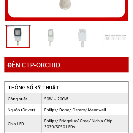
ĐÈN CTP-ORCHID
THÔNG SỐ KỸ THUẬT
Công suất
50W – 200W
Nguồn (Driver)
Philips/ Done/ Osram/ Meanwell
Philips/ Bridgelux/ Cree/ Nichia Chip
Chip LED
3030/5050 LEDs