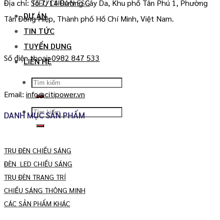
TIÊU CHUẨN ESG
Địa chỉ: Số 7/14 Đường Cây Da, Khu phố Tân Phú 1, Phường
DỰ ÁN
Tân Đông Hiệp, Thành phố Hồ Chí Minh, Việt Nam.
TIN TỨC
TUYỂN DỤNG
Số điện thoại:
0982 847 533
LIÊN HỆ
Search
for:
Email:
info@citipower.vn
Search
DANH MỤC SẢN PHẨM
for:
TRỤ ĐÈN CHIẾU SÁNG
ĐÈN LED CHIẾU SÁNG
TRỤ ĐÈN TRANG TRÍ
CHIẾU SÁNG THÔNG MINH
CÁC SẢN PHẨM KHÁC