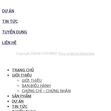
DỰ ÁN
TIN TỨC
TUYỂN DỤNG
LIÊN HỆ
Copyright 2024 © CiTiPOWER
Phục vụ bởi On Home Asia
.
TRANG CHỦ
GIỚI THIỆU
GIỚI THIỆU
BAN ĐIỀU HÀNH
CHỨNG CHỈ – CHỨNG NHẬN
SẢN PHẨM
DỰ ÁN
TIN TỨC