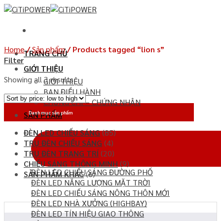
Chuyển
đến
nội
dung
Home
/
Sản phẩm
/
Products tagged “lion s”
TRANG CHỦ
Filter
GIỚI THIỆU
Showing all 3 results
GIỚI THIỆU
BAN ĐIỀU HÀNH
CHỨNG CHỈ – CHỨNG NHẬN
Danh mục sản phẩm
SẢN PHẨM
ĐÈN LED CHIẾU SÁNG
(85)
TRỤ ĐÈN CHIẾU SÁNG
(4)
TRỤ ĐÈN TRANG TRÍ
(20)
CHIẾU SÁNG THÔNG MINH
(9)
ĐÈN LED CHIẾU SÁNG ĐƯỜNG PHỐ
SẢN PHẨM KHÁC
(6)
ĐÈN LED NĂNG LƯỢNG MẶT TRỜI
ĐÈN LED CHIẾU SÁNG NÔNG THÔN MỚI
ĐÈN LED NHÀ XƯỞNG (HIGHBAY)
ĐÈN LED TÍN HIỆU GIAO THÔNG