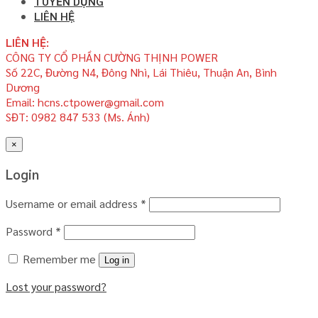
TUYỂN DỤNG
LIÊN HỆ
LIÊN HỆ:
CÔNG TY CỔ PHẦN CƯỜNG THỊNH POWER
Số 22C, Đường N4, Đông Nhì, Lái Thiêu, Thuận An, Bình
Dương
Email: hcns.ctpower@gmail.com
SĐT: 0982 847 533 (Ms. Ánh)
×
Login
Username or email address
*
Password
*
Remember me
Log in
Lost your password?