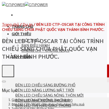
Chuyển
đến
nội
dung
Trang chủ
/
Dự án
/
ĐÈN LED CTP-OSCAR TẠI CÔNG TRÌNH
TRANG CHỦ
CHIẾU SÁNG CHÙA PHẬT QUỐC VẠN THÀNH BÌNH PHƯỚC.
GIỚI THIỆU
ĐÈN LED CTP-OSCAR TẠI CÔNG TRÌNH
GIỚI THIỆU
BAN ĐIỀU HÀNH
CHIẾU SÁNG CHÙA PHẬT QUỐC VẠN
CHỨNG CHỈ – CHỨNG NHẬN
THÀNH BÌNH PHƯỚC.
SẢN PHẨM
ĐÈN LED CHIẾU SÁNG ĐƯỜNG PHỐ
Mục lục
ĐÈN LED NĂNG LƯỢNG MẶT TRỜI
ĐÈN LED CHIẾU SÁNG NÔNG THÔN MỚI
ĐÈN LED NHÀ XƯỞNG (HIGHBAY)
Giới thiệu về Chùa Phật Quốc Vạn Thành
Đèn LED CTP-OSCAR: Giải pháp chiếu sáng hiệu quả
ĐÈN LED TÍN HIỆU GIAO THÔNG
Triển khai và tiến độ thực hiện