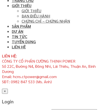
TRANG CHỦ
GIỚI THIỆU
GIỚI THIỆU
BAN ĐIỀU HÀNH
CHỨNG CHỈ – CHỨNG NHẬN
SẢN PHẨM
DỰ ÁN
TIN TỨC
TUYỂN DỤNG
LIÊN HỆ
LIÊN HỆ:
CÔNG TY CỔ PHẦN CƯỜNG THỊNH POWER
Số 22C, Đường N4, Đông Nhì, Lái Thiêu, Thuận An, Bình
Dương
Email: hcns.ctpower@gmail.com
SĐT: 0982 847 533 (Ms. Ánh)
×
Login