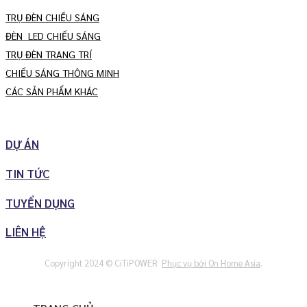
TRỤ ĐÈN CHIẾU SÁNG
ĐÈN LED CHIẾU SÁNG
TRỤ ĐÈN TRANG TRÍ
CHIẾU SÁNG THÔNG MINH
CÁC SẢN PHẨM KHÁC
DỰ ÁN
TIN TỨC
TUYỂN DỤNG
LIÊN HỆ
Copyright 2024 © CiTiPOWER
Phục vụ bởi On Home Asia
.