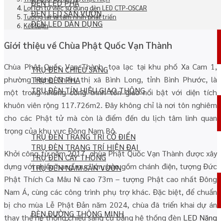
ĐÈN LED PHA
Lợi ích từ việc sử dụng đèn LED CTP-OSCAR
ĐÈN LED SÂN VƯỜN
Tương lai và tầm nhìn phát triển
ĐÈN LED DÂN DỤNG
Kết luận
Giới thiệu về Chùa Phật Quốc Vạn Thành
Chùa Phật Quốc Vạn Thành, tọa lạc tại khu phố Xa Cam 1,
TRỤ ĐÈN CHIẾU SÁNG
phường Hưng Chiến, thị xã Bình Long, tỉnh Bình Phước, là
TRỤ ĐÈN PHA
TRỤ ĐÈN TÍN HIỆU GIAO THÔNG
một trong những công trình tôn giáo nổi bật với diện tích
khuôn viên rộng 117.726m2. Đây không chỉ là nơi tôn nghiêm
cho các Phật tử mà còn là điểm đến du lịch tâm linh quan
trọng của khu vực Đông Nam Bộ.
TRỤ ĐÈN TRANG TRÍ CỔ ĐIỂN
TRỤ ĐÈN TRANG TRÍ HIỆN ĐẠI
Khởi công từ năm 2017, chùa Phật Quốc Vạn Thành được xây
TRỤ ĐÈN CÂY THÔNG
dựng với nhiều hạng mục lớn, bao gồm chánh điện, tượng Đức
TRỤ ĐÈN NẤM SÂN VƯỜN
Phật Thích Ca Mâu Ni cao 73m – tượng Phật cao nhất Đông
Nam Á, cùng các công trình phụ trợ khác. Đặc biệt, để chuẩn
bị cho mùa Lễ Phật Đản năm 2024, chùa đã triển khai dự án
ĐÈN ĐƯỜNG THÔNG MINH
thay thế hệ thống chiếu sáng cũ bằng hệ thống đèn
LED Năng