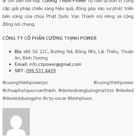
ai tìm đến nơi này.
Cường Thịnh Power
tự hào là đơn vị cung
cấp giải pháp chiếu sáng hiệu quả, đóng góp vào sự phát triển
bền vững của chùa Phật Quốc Vạn Thành nói riêng và cộng
đồng nói chung.
CÔNG TY CỔ PHẦN CƯỜNG THỊNH POWER
Địa chỉ:
Số 22C, Đường N4, Đông Nhì, Lái Thiêu, Thuận
An, Bình Dương
Email:
info
.ctpower@gmail.com
SĐT:
096 531 4439
#cuongthinhpowerjsc #cuongthinhpower
#chuaphatquocvanthanh #denlednangluongmattroi #denled
#denledduongpho #ctp-oscar #binhphuoc