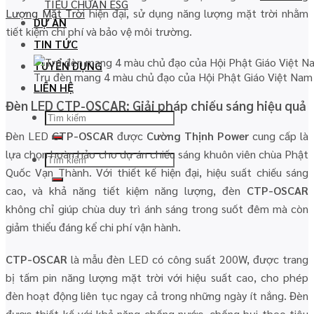
TIÊU CHUẨN ESG
Lượng Mặt Trời
hiện đại, sử dụng năng lượng mặt trời nhằm
DỰ ÁN
tiết kiệm chi phí và bảo vệ môi trường.
TIN TỨC
TUYỂN DỤNG
Trụ đèn mang 4 màu chủ đạo của Hội Phật Giáo Việt Nam
LIÊN HỆ
Đèn LED CTP-OSCAR: Giải pháp chiếu sáng hiệu quả
Search
for:
Đèn LED
CTP-OSCAR
được
Cường Thịnh Power
cung cấp là
lựa chọn hoàn hảo cho dự án chiếu sáng khuôn viên chùa Phật
Search
Quốc Vạn Thành. Với thiết kế hiện đại, hiệu suất chiếu sáng
for:
cao, và khả năng tiết kiệm năng lượng, đèn
CTP-OSCAR
không chỉ giúp chùa duy trì ánh sáng trong suốt đêm mà còn
giảm thiểu đáng kể chi phí vận hành.
CTP-OSCAR
là mẫu đèn LED có công suất 200W, được trang
bị tấm pin năng lượng mặt trời với hiệu suất cao, cho phép
đèn hoạt động liên tục ngay cả trong những ngày ít nắng. Đèn
được thiết kế với khả năng chống nước, chống bụi theo tiêu