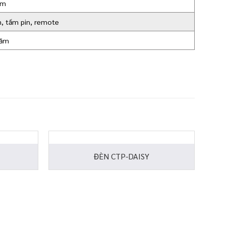
8m
, tấm pin, remote
năm
ĐÈN CTP-DAISY