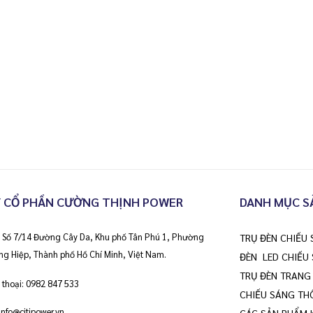
 CỔ PHẦN CƯỜNG THỊNH POWER
DANH MỤC S
ỉ: Số 7/14 Đường Cây Da, Khu phố Tân Phú 1, Phường
TRỤ ĐÈN CHIẾU
ng Hiệp, Thành phố Hồ Chí Minh, Việt Nam.
ĐÈN LED CHIẾU
TRỤ ĐÈN TRANG 
 thoại:
0982 847 533
CHIẾU SÁNG TH
info@citipower.vn
CÁC SẢN PHẨM 