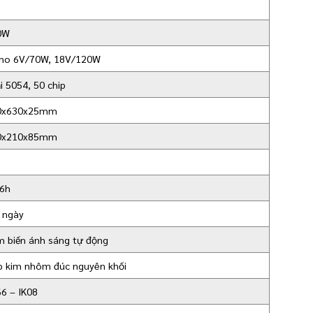
0W
no 6V/70W, 18V/120W
i 5054, 50 chip
0x630x25mm
0x210x85mm
-6h
 ngày
 biến ánh sáng tự động
 kim nhôm đúc nguyên khối
66 – IK08