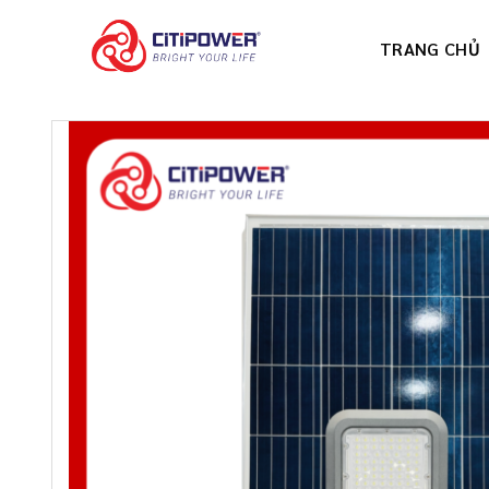
Chuyển
đến
TRANG CHỦ
nội
dung