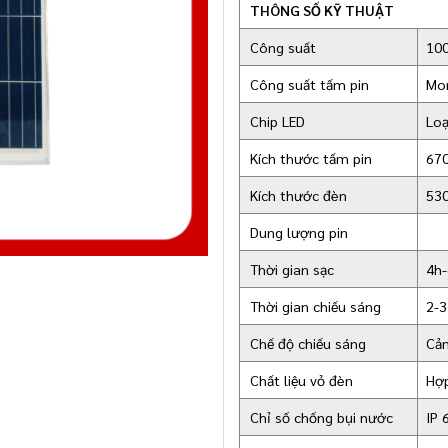
THÔNG SỐ KỸ THUẬT
Công suất
10
Công suất tấm pin
Mo
Chip LED
Loạ
Kích thước tấm pin
67
Kích thước đèn
53
Dung lượng pin
Thời gian sạc
4h
Thời gian chiếu sáng
2-3
Chế độ chiếu sáng
Cảm
Chất liệu vỏ đèn
Hợp
Chỉ số chống bụi nước
IP 