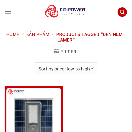
Chuyển
đến
nội
dung
HOME
/
SẢN PHẨM
/
PRODUCTS TAGGED “DEN NLMT
LAMER”
FILTER