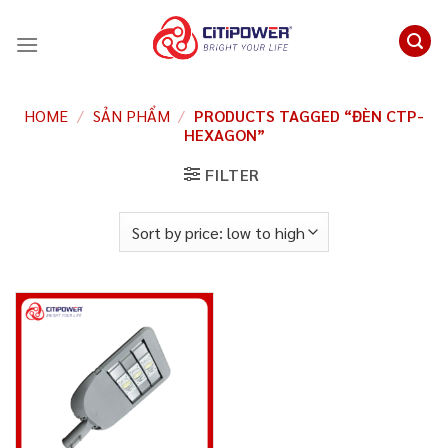
Chuyển
đến
nội
dung
HOME
/
SẢN PHẨM
/
PRODUCTS TAGGED “ĐÈN CTP-
HEXAGON”
FILTER