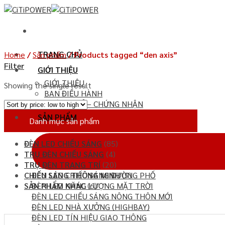
Chuyển
đến
nội
dung
TRANG CHỦ
Home
/
Sản phẩm
/
Products tagged “den axis”
Filter
GIỚI THIỆU
GIỚI THIỆU
Showing the single result
BAN ĐIỀU HÀNH
CHỨNG CHỈ – CHỨNG NHẬN
SẢN PHẨM
Danh mục sản phẩm
ĐÈN LED CHIẾU SÁNG
(85)
TRỤ ĐÈN CHIẾU SÁNG
(4)
TRỤ ĐÈN TRANG TRÍ
(20)
ĐÈN LED CHIẾU SÁNG ĐƯỜNG PHỐ
CHIẾU SÁNG THÔNG MINH
(9)
ĐÈN LED NĂNG LƯỢNG MẶT TRỜI
SẢN PHẨM KHÁC
(6)
ĐÈN LED CHIẾU SÁNG NÔNG THÔN MỚI
ĐÈN LED NHÀ XƯỞNG (HIGHBAY)
ĐÈN LED TÍN HIỆU GIAO THÔNG