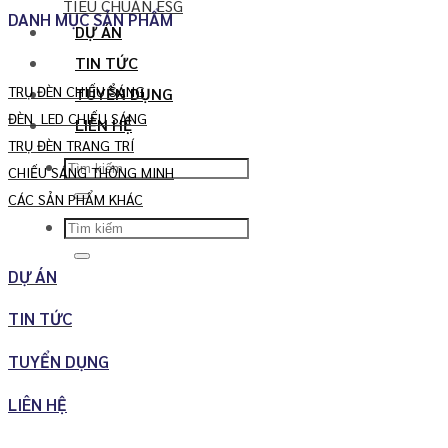
TIÊU CHUẨN ESG
DANH MỤC SẢN PHẨM
DỰ ÁN
TIN TỨC
TRỤ ĐÈN CHIẾU SÁNG
TUYỂN DỤNG
ĐÈN LED CHIẾU SÁNG
LIÊN HỆ
TRỤ ĐÈN TRANG TRÍ
Search
CHIẾU SÁNG THÔNG MINH
for:
CÁC SẢN PHẨM KHÁC
Search
for:
DỰ ÁN
TIN TỨC
TUYỂN DỤNG
LIÊN HỆ