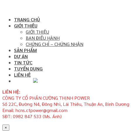
TRANG CHỦ
GIỚI THIỆU
GIỚI THIỆU
BAN ĐIỀU HÀNH
CHỨNG CHỈ – CHỨNG NHẬN
SẢN PHẨM
DỰ ÁN
TIN TỨC
TUYỂN DỤNG
LIÊN HỆ
LIÊN HỆ:
CÔNG TY CỔ PHẦN CƯỜNG THỊNH POWER
Số 22C, Đường N4, Đông Nhì, Lái Thiêu, Thuận An, Bình Dương
Email: hcns.ctpower@gmail.com
SĐT: 0982 847 533 (Ms. Ánh)
×