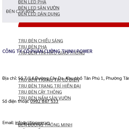
ĐÈN LED PHA
ĐÈN LED SÂN VƯỜN
ĐÈN CTP-ASIX
ĐÈN LED DÂN DỤNG
TRỤ ĐÈN CHIẾU SÁNG
TRỤ ĐÈN PHA
CÔNG TY CỔ PHẦN CƯỜNG THỊNH POWER
TRỤ ĐÈN TÍN HIỆU GIAO THÔNG
Địa chỉ: Số 7/14 Đường Cây Da, Khu phố Tân Phú 1, Phường Tâ
TRỤ ĐÈN TRANG TRÍ CỔ ĐIỂN
TRỤ ĐÈN TRANG TRÍ HIỆN ĐẠI
TRỤ ĐÈN CÂY THÔNG
TRỤ ĐÈN NẤM SÂN VƯỜN
Số điện thoại:
0982 847 533
Email:
info@citipower.vn
ĐÈN ĐƯỜNG THÔNG MINH