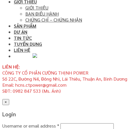
GIỚI THIỆU
GIỚI THIỆU
BAN ĐIỀU HÀNH
CHỨNG CHỈ – CHỨNG NHẬN
SẢN PHẨM
DỰ ÁN
TIN TỨC
TUYỂN DỤNG
LIÊN HỆ
LIÊN HỆ:
CÔNG TY CỔ PHẦN CƯỜNG THỊNH POWER
Số 22C, Đường N4, Đông Nhì, Lái Thiêu, Thuận An, Bình Dương
Email: hcns.ctpower@gmail.com
SĐT: 0982 847 533 (Ms. Ánh)
×
Login
Username or email address
*