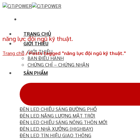
Chuyển
đến
nội
dung
TRANG CHỦ
năng lực đội ngũ kỹ thuật.
GIỚI THIỆU
GIỚI THIỆU
Trang chủ
/
Posts tagged "năng lực đội ngũ kỹ thuật."
BAN ĐIỀU HÀNH
CHỨNG CHỈ – CHỨNG NHẬN
SẢN PHẨM
ĐÈN LED CHIẾU SÁNG ĐƯỜNG PHỐ
ĐÈN LED NĂNG LƯỢNG MẶT TRỜI
ĐÈN LED CHIẾU SÁNG NÔNG THÔN MỚI
ĐÈN LED NHÀ XƯỞNG (HIGHBAY)
ĐÈN LED TÍN HIỆU GIAO THÔNG