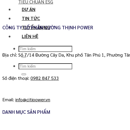
TIÊU CHUẨN ESG
DỰ ÁN
TIN TỨC
TUYỂN DỤNG
CÔNG TY CỔ PHẦN CƯỜNG THỊNH POWER
LIÊN HỆ
Search
for:
Địa chỉ: Số 7/14 Đường Cây Da, Khu phố Tân Phú 1, Phường Tâ
Search
for:
Số điện thoại:
0982 847 533
Email:
info@citipower.vn
DANH MỤC SẢN PHẨM