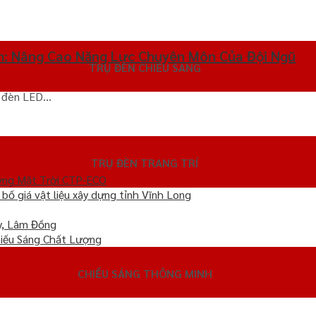
: Nâng Cao Năng Lực Chuyên Môn Của Đội Ngũ
TRỤ ĐÈN CHIẾU SÁNG
đèn LED...
TRỤ ĐÈN TRANG TRÍ
ợng Mặt Trời CTP-ECO
ố giá vật liệu xây dựng tỉnh Vĩnh Long
y, Lâm Đồng
iếu Sáng Chất Lượng
CHIẾU SÁNG THÔNG MINH