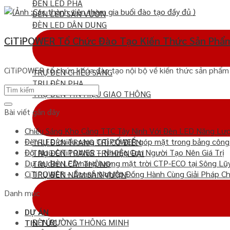
ĐÈN LED PHA
ĐÈN LED SÂN VƯỜN
ĐÈN LED DÂN DỤNG
CiTiPOWER Tổ Chức Đào Tạo Kiến Thức Sản Phẩm
CiTiPOWER tổ chức khóa đào tạo nội bộ về kiến thức sản phẩm 
TRỤ ĐÈN CHIẾU SÁNG
TRỤ ĐÈN PHA
TRỤ ĐÈN TÍN HIỆU GIAO THÔNG
Bài viết gần đây
Chiếu Sáng Kho Cảng TTC Tây Ninh Với Đèn LED Năng Lư
Đèn LED chiếu sáng CiTiPOWER góp mặt trong bảng công b
TRỤ ĐÈN TRANG TRÍ CỔ ĐIỂN
Đội Ngũ CiTiPOWER – Những Con Người Tạo Nên Giá Trị
TRỤ ĐÈN TRANG TRÍ HIỆN ĐẠI
Dự án đèn LED năng lượng mặt trời CTP-ECO tại Sông Lũ
TRỤ ĐÈN CÂY THÔNG
CiTiPOWER – Doanh Nghiệp Đồng Hành Cùng Giải Pháp Ch
TRỤ ĐÈN NẤM SÂN VƯỜN
Danh mục
DỰ ÁN
ĐÈN ĐƯỜNG THÔNG MINH
TIN TỨC