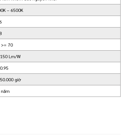
00K – 6500K
6
8
 >= 70
 150 Lm/W
0.95
50.000 giờ
5 năm