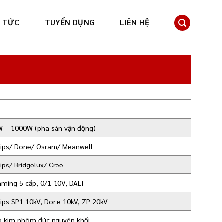
N TỨC
TUYỂN DỤNG
LIÊN HỆ
 – 1000W (pha sân vận động)
lips/ Done/ Osram/ Meanwell
lips/ Bridgelux/ Cree
ming 5 cấp, 0/1-10V, DALI
lips SP1 10kV, Done 10kV, ZP 20kV
 kim nhôm đúc nguyên khối