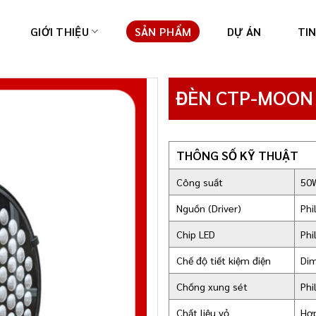
GIỚI THIỆU
SẢN PHẨM
DỰ ÁN
TI
ĐÈN CTP-MOON
THÔNG SỐ KỸ THUẬT
Công suất
50W
Nguồn (Driver)
Phi
Chip LED
Phi
Chế độ tiết kiệm điện
Dim
Chống xung sét
Phi
Chất liệu vỏ
Hợp