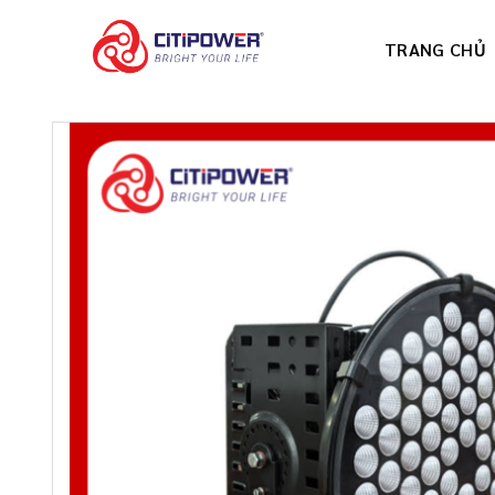
Chuyển
đến
TRANG CHỦ
nội
dung