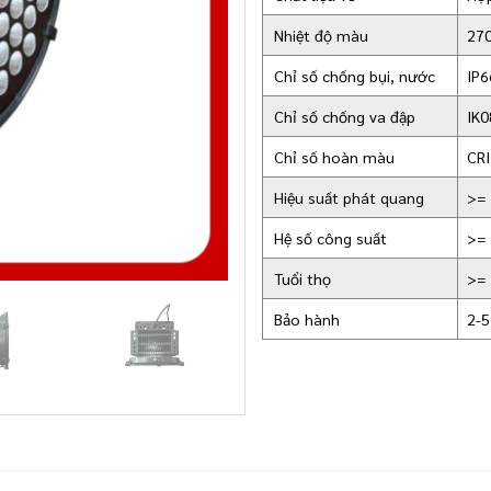
Nhiệt độ màu
27
Chỉ số chống bụi, nước
IP6
Chỉ số chống va đập
IK0
Chỉ số hoàn màu
CRI
Hiệu suất phát quang
>=
Hệ số công suất
>= 
Tuổi thọ
>= 
Bảo hành
2-