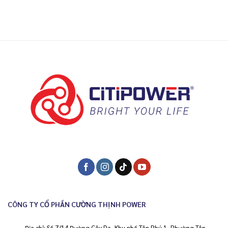
CÔNG TY CỔ PHẦN CƯỜNG THỊNH POWER
Địa chỉ: Số 7/14 Đường Cây Da, Khu phố Tân Phú 1, Phường Tân