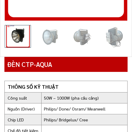
ĐÈN CTP-AQUA
THÔNG SỐ KỸ THUẬT
Công suất
50W – 1000W (pha cầu cảng)
Nguồn (Driver)
Philips/ Done/ Osram/ Meanwell
Chip LED
Philips/ Bridgelux/ Cree
Chế độ tiết kiệm