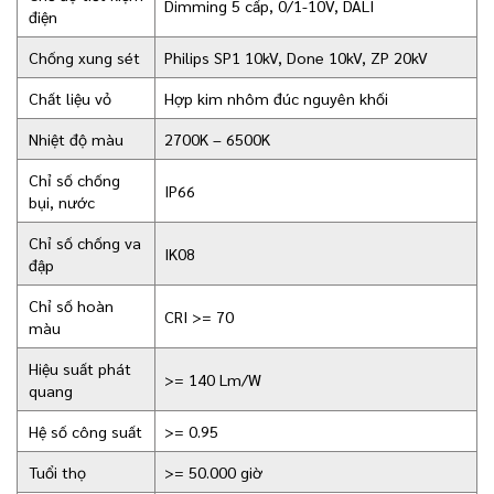
Dimming 5 cấp, 0/1-10V, DALI
điện
Chống xung sét
Philips SP1 10kV, Done 10kV, ZP 20kV
Chất liệu vỏ
Hợp kim nhôm đúc nguyên khối
Nhiệt độ màu
2700K – 6500K
Chỉ số chống
IP66
bụi, nước
Chỉ số chống va
IK08
đập
Chỉ số hoàn
CRI >= 70
màu
Hiệu suất phát
>= 140 Lm/W
quang
Hệ số công suất
>= 0.95
Tuổi thọ
>= 50.000 giờ