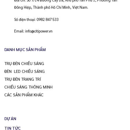
Đông Hiệp, Thành phố Hồ Chí Minh, Việt Nam.
Số điện thoại:
0982 847 533
Email:
info@citipower.vn
DANH MỤC SẢN PHẨM
TRỤ ĐÈN CHIẾU SÁNG
ĐÈN LED CHIẾU SÁNG
TRỤ ĐÈN TRANG TRÍ
CHIẾU SÁNG THÔNG MINH
CÁC SẢN PHẨM KHÁC
DỰ ÁN
TIN TỨC